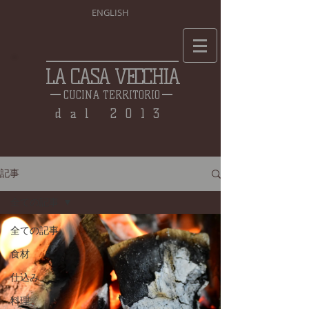
ENGLISH
LA CASA VECCHIA
CUCINA TERRITORIO
dal 2013
記事
全ての記事
全ての記事
食材
仕込み
料理