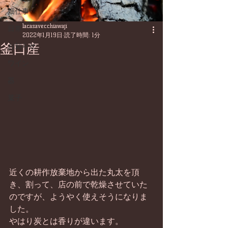
畑仕事
lacasavecchiawaji
日常
2022年1月19日
読了時間: 1分
釜口産
お知らせ
ワイン
器
菓子
近くの耕作放棄地から出た丸太を頂
き、割って、店の前で乾燥させていた
のですが、ようやく使えそうになりま
した。
やはり炭とは香りが違います。