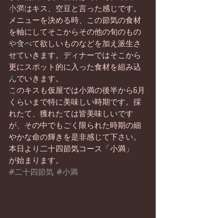
小満はキス、空豆と言った感じです。
畑仕事
メニューを決める時、この節気の食材
日常
を軸にしてそこからその他の旬のもの
や食べて欲しいものなどを加え派生さ
お知らせ
せていきます。ディナーではそこから
ワイン
更にスポット的に入った食材を組み込
器
んでいきます。
このキスも仮屋では小満の後半から6月
菓子
くらいまで特に美味しい時期です。採
れたて、獲れたては皆美味しいです
が、その中でもごく限られた時期の細
やかな命の輝きを是非感じて下さい。
本日より二十四節気コース「小満」
が始まります。
#二十四節気
#小満