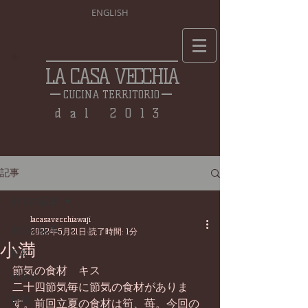
ENGLISH
LA CASA VECCHIA
CUCINA TERRITORIO
dal 2013
記事
全ての記事
lacasavecchiawaji
全ての記事
2022年5月21日
読了時間: 1分
小満
食材
節気の食材　キス
仕込み
二十四節気毎に節気の食材がありま
料理
す。前回立夏の食材は筍、苺。今回の