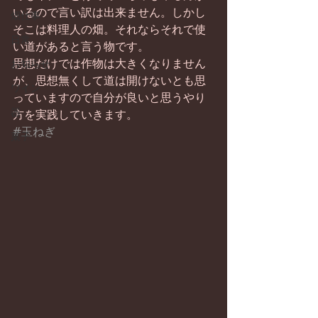
いるので言い訳は出来ません。しかし
畑仕事
そこは料理人の畑。それならそれで使
日常
い道があると言う物です。
思想だけでは作物は大きくなりません
お知らせ
が、思想無くして道は開けないとも思
ワイン
っていますので自分が良いと思うやり
器
方を実践していきます。
#玉ねぎ
菓子