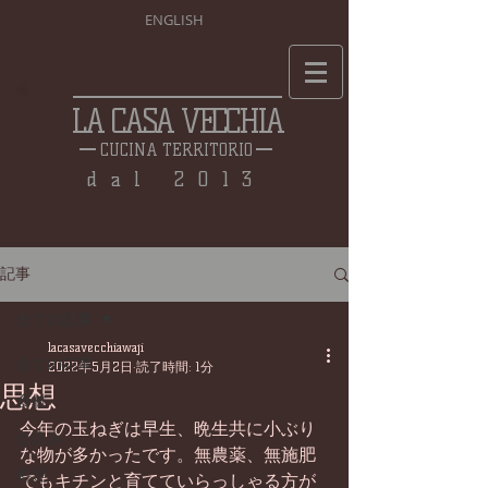
ENGLISH
LA CASA VECCHIA
CUCINA TERRITORIO
dal 2013
記事
全ての記事
lacasavecchiawaji
全ての記事
2022年5月2日
読了時間: 1分
思想
食材
今年の玉ねぎは早生、晩生共に小ぶり
仕込み
な物が多かったです。無農薬、無施肥
料理
でもキチンと育てていらっしゃる方が