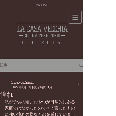
ENGLISH
LA CASA VECCHIA
CUCINA TERRITORIO
dal 2013
記事
全ての記事
lacasavecchiawaji
全ての記事
2022年4月23日
読了時間: 1分
憧れ
食材
私が子供の頃、おやつが日常的にある
仕込み
家庭ではなかったのでそう言ったもの
料理
に強い憧れの様なものを感じていまし