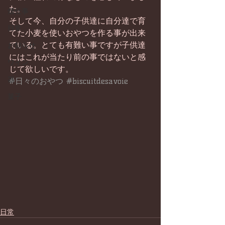
た。
畑仕事
そして今、自分の子供達に自分達で育
日常
てた小麦を使いおやつを作る事が出来
ている。とても有難い事ですが子供達
お知らせ
にはこれが当たり前の事ではないと感
ワイン
じて欲しいです。
器
#日々のおやつ
#biscuitdesavoie
菓子
日常