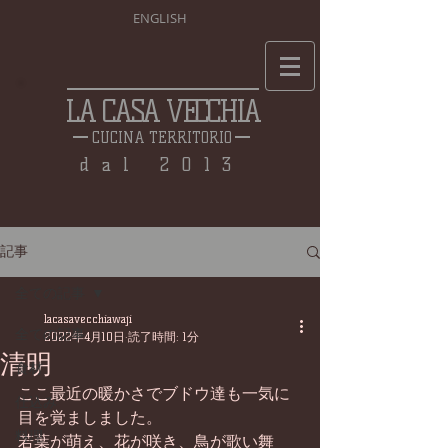
ENGLISH
LA CASA VECCHIA
CUCINA TERRITORIO
dal 2013
記事
全ての記事
lacasavecchiawaji
全ての記事
2022年4月10日
読了時間: 1分
清明
食材
ここ最近の暖かさでブドウ達も一気に
仕込み
目を覚ましました。
料理
若葉が萌え、花が咲き、鳥が歌い舞