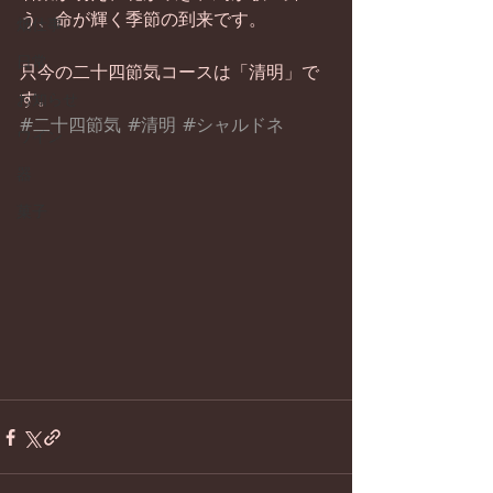
う、命が輝く季節の到来です。
畑仕事
日常
只今の二十四節気コースは「清明」で
す。
お知らせ
#二十四節気
#清明
#シャルドネ
ワイン
器
菓子