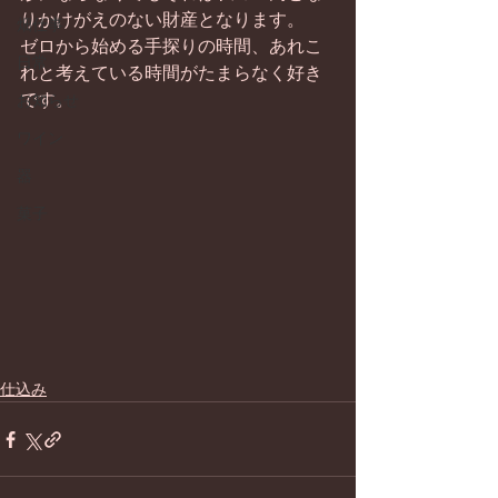
りかけがえのない財産となります。
畑仕事
ゼロから始める手探りの時間、あれこ
日常
れと考えている時間がたまらなく好き
です。
お知らせ
ワイン
器
菓子
仕込み