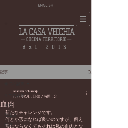
ENGLISH
LA CASA VECCHIA
CUCINA TERRITORIO
dal 2013
記事
全ての記事
lacasavecchiawaji
全ての記事
2022年2月16日
読了時間: 1分
血肉
食材
新たなチャレンジです。
仕込み
何とか形になれば良いのですが、例え
料理
形にならなくてもそれは私の血肉とな