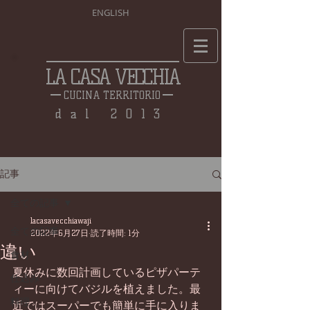
ENGLISH
LA CASA VECCHIA
CUCINA TERRITORIO
dal 2013
記事
全ての記事
lacasavecchiawaji
全ての記事
2022年6月27日
読了時間: 1分
違い
食材
夏休みに数回計画しているピザパーテ
仕込み
ィーに向けてバジルを植えました。最
料理
近ではスーパーでも簡単に手に入りま