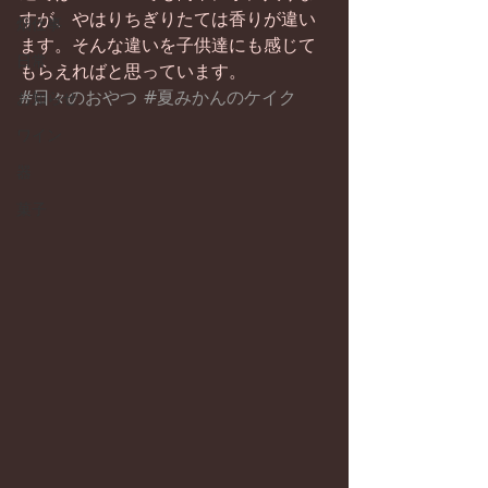
すが、やはりちぎりたては香りが違い
畑仕事
ます。そんな違いを子供達にも感じて
日常
もらえればと思っています。
#日々のおやつ
#夏みかんのケイク
お知らせ
ワイン
器
菓子