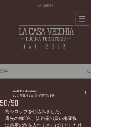
ENGLISH
LA CASA VECCHIA
CUCINA TERRITORIO
dal 2013
記事
全ての記事
lacasavecchiawaji
全ての記事
2021年6月2日
読了時間: 1分
50/50
食材
梅シロップを仕込みました。
仕込み
庭先の梅50%、淡路産の買い梅50%。
料理
淡路産の酢を入れてさっぱりとした仕