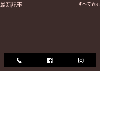
最新記事
すべて表示
コメント
梅シロップ
再現性が低い