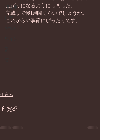
上がりになるようにしました。
畑仕事
完成まで後1週間くらいでしょうか。
日常
これからの季節にぴったりです。
お知らせ
ワイン
器
菓子
仕込み