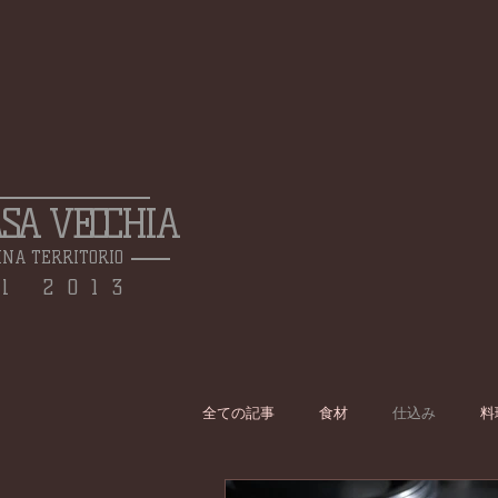
ASA VECCHIA
INA TERRITORIO
l 2013
全ての記事
食材
仕込み
料