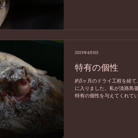
2023年4月8日
特有の個性
約3ヶ月のドライ工程を経て
に入りました。私が淡路島
特有の個性を与えてくれて
風とこの時期の優しい太陽
(科学的根拠が無いのであくま