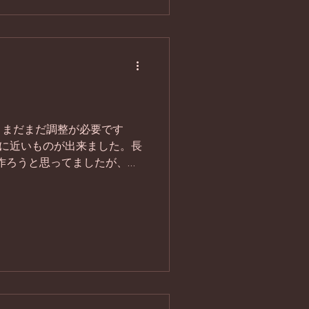
、まだまだ調整が必要です
ジに近いものが出来ました。長
作ろうと思ってましたが、急
変更。 今回はスパイス（ブ
バージョンで作りました。