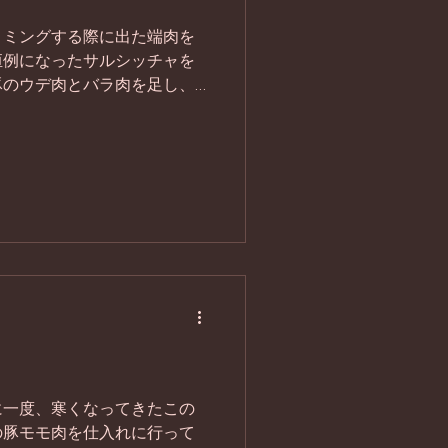
リミングする際に出た端肉を
恒例になったサルシッチャを
豚のウデ肉とバラ肉を足し、
、自凝雫塩や自家栽培のニン
ます。...
に一度、寒くなってきたこの
の豚モモ肉を仕入れに行って