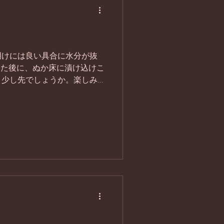
明けには良い具合に水分が抜
した後に、ぬか床に漬け込けこ
う少し先でしょうか。楽しみ
コース「大寒」が始まりま
ぞ皆様体調を崩さない様ご自