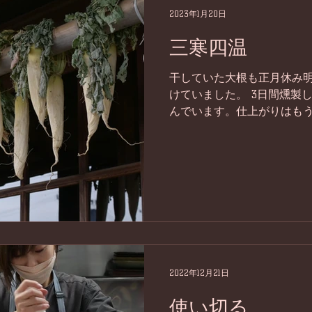
2023年1月20日
三寒四温
干していた大根も正月休み
けていました。 3日間燻製
んでいます。仕上がりはも
です。 明日から二十四節気
す。 三寒四温の季節、どう
愛くださいませ。...
2022年12月21日
使い切る