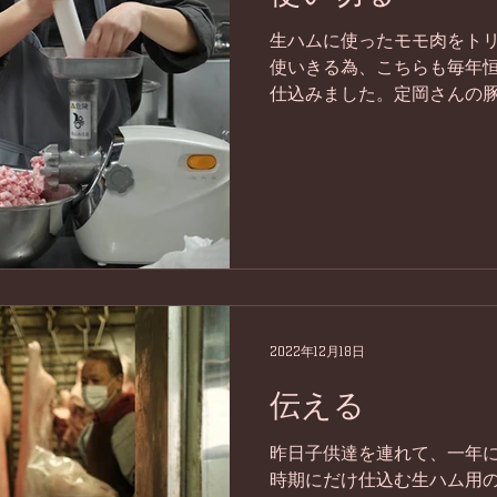
生ハムに使ったモモ肉をト
使いきる為、こちらも毎年
仕込みました。定岡さんの
極粗挽きにし、淡路島の塩
ニク等を混ぜて腸詰めしていき
2022年12月18日
伝える
昨日子供達を連れて、一年
時期にだけ仕込む生ハム用