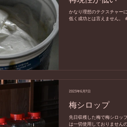
かなり理想のテクスチャー
低く成功とは言えません。 #fo
2023年6月7日
梅シロップ
先日収穫した梅で梅シロップ
は一切使用しておりません