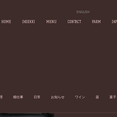
ENGLISH
HOME
24SEKKI
MENU
CONTACT
FARM
24
理
畑仕事
日常
お知らせ
ワイン
器
菓子