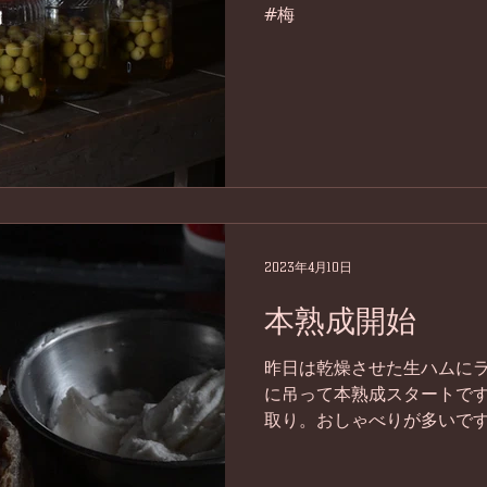
#梅
2023年4月10日
本熟成開始
昨日は乾燥させた生ハムに
に吊って本熟成スタートです
取り。おしゃべりが多いで
てきました。 #生ハム #小