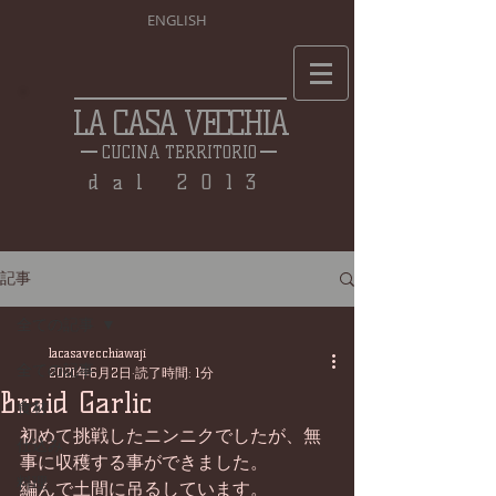
ENGLISH
LA CASA VECCHIA
CUCINA TERRITORIO
dal 2013
記事
全ての記事
lacasavecchiawaji
全ての記事
2021年6月2日
読了時間: 1分
Braid Garlic
食材
初めて挑戦したニンニクでしたが、無
仕込み
事に収穫する事ができました。
料理
編んで土間に吊るしています。