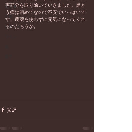
害部分を取り除いていきました。黒と
畑仕事
う病は初めてなので不安でいっぱいで
日常
す。農薬を使わずに元気になってくれ
るのだろうか。
お知らせ
ワイン
器
菓子