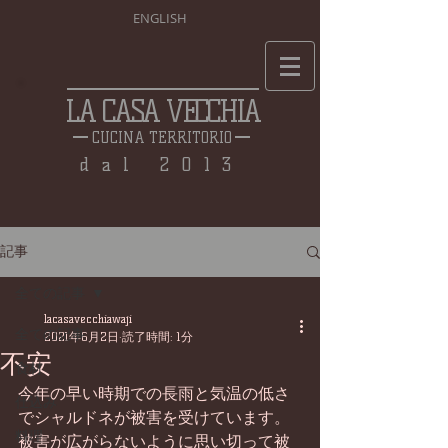
ENGLISH
LA CASA VECCHIA
CUCINA TERRITORIO
dal 2013
記事
全ての記事
lacasavecchiawaji
全ての記事
2021年6月2日
読了時間: 1分
不安
食材
今年の早い時期での長雨と気温の低さ
仕込み
でシャルドネが被害を受けています。
料理
被害が広がらないように思い切って被