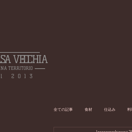
ASA VECCHIA
INA TERRITORIO
l 2013
全ての記事
食材
仕込み
料