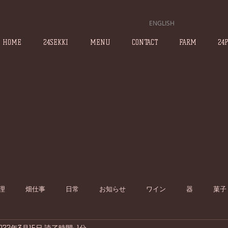
ENGLISH
HOME
24SEKKI
MENU
CONTACT
FARM
24
理
畑仕事
日常
お知らせ
ワイン
器
菓子