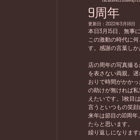
lacasavecchiawaji
2
9周年
更新日：
2022年3月18日
本日3月15日、無事
この激動の時代に何
す。感謝の言葉しか
店の周年の写真撮る
を表さない両親。遅
おりで時間がかかっ
の助けが無ければ私
えたいです。1枚目
言うといつもの笑顔
来年は節目の10周
たらと思います。
繰り返しになります