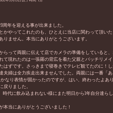
022年3月15日
読了時間: 1分
に9周年を迎える事が出来ました。
とかやってこれたのも、ひとえに当店に関わって頂いた
ありません。本当にありがとうございます。
からって両親に伝えて店でカメラの準備をしていると、
れて現れたのは一張羅の背広を着た父親とバッチリメイ
たはずです。さっきまで寝巻きでテレビ観てたのに！し
達夫婦は全力疾走出来ませんでした。両親には一番「あ
はかなり表情が固かったのですが、はい、終わったよあ
に戻りました。
年。時代に飲み込まれない様にまた明日から1年自分達ら
が本当にありがとうございました！