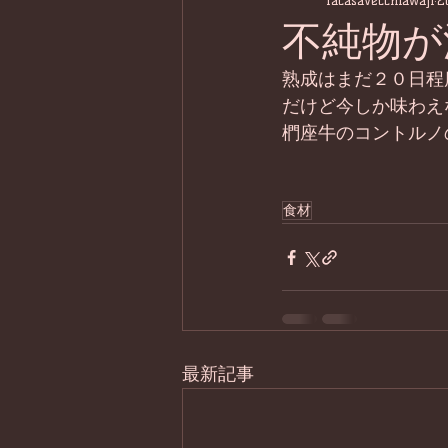
lacasavecchiawaji
2
不純物が
熟成はまだ２０日程
だけど今しか味わえ
椚座牛のコントルノ
食材
最新記事