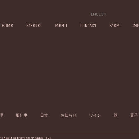
ENGLISH
HOME
24SEKKI
MENU
CONTACT
FARM
24
理
畑仕事
日常
お知らせ
ワイン
器
菓子