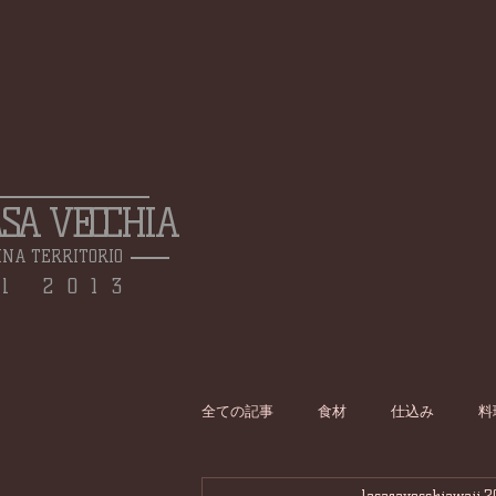
ASA VECCHIA
INA TERRITORIO
l 2013
全ての記事
食材
仕込み
料