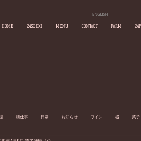
ENGLISH
HOME
24SEKKI
MENU
CONTACT
FARM
24
理
畑仕事
日常
お知らせ
ワイン
器
菓子