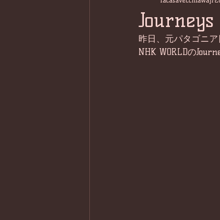
lacasavecchiawaji
2
Journeys
昨日、元パタゴニア
NHK WORLDのJo