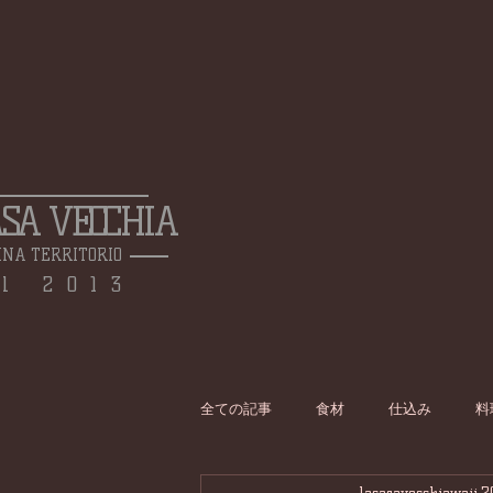
ASA VECCHIA
INA TERRITORIO
l 2013
全ての記事
食材
仕込み
料