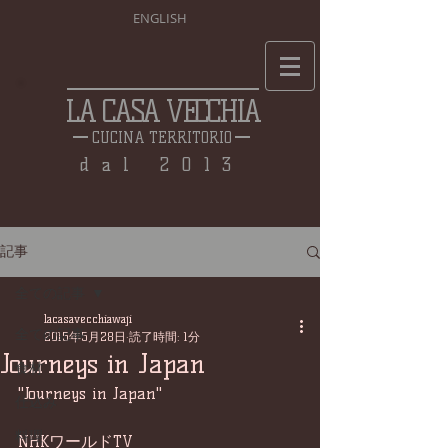
ENGLISH
LA CASA VECCHIA
CUCINA TERRITORIO
dal 2013
記事
全ての記事
lacasavecchiawaji
全ての記事
2015年5月28日
読了時間: 1分
Journeys in Japan
食材
"Journeys in Japan"
仕込み
料理
NHKワールドTV 