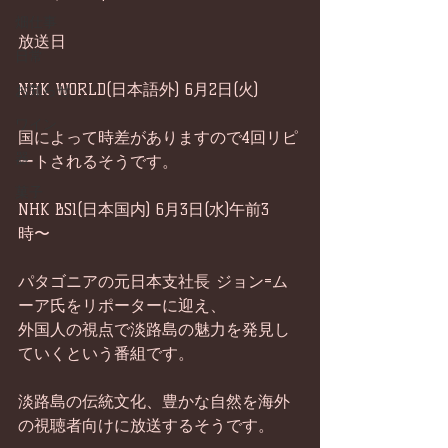
畑仕事
放送日
日常
NHK WORLD(日本語外) 6月2日(火)
お知らせ
ワイン
国によって時差がありますので4回リピ
器
ートされるそうです。 
菓子
NHK BS1(日本国内) 6月3日(水)午前3
時〜 
パタゴニアの元日本支社長 ジョン=ム
ーア氏をリポーターに迎え、 
外国人の視点で淡路島の魅力を発見し
ていくという番組です。
淡路島の伝統文化、豊かな自然を海外
の視聴者向けに放送するそうです。