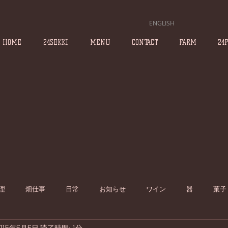
ENGLISH
HOME
24SEKKI
MENU
CONTACT
FARM
24
理
畑仕事
日常
お知らせ
ワイン
器
菓子