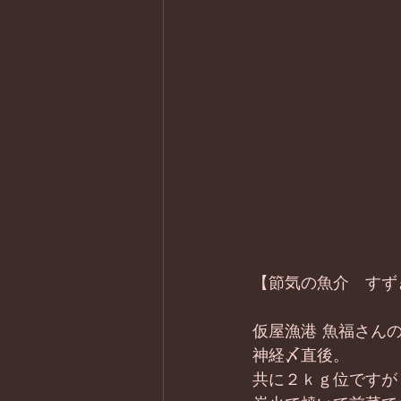
【節気の魚介　すず
仮屋漁港 魚福さんの
神経〆直後。 
共に２ｋｇ位ですが