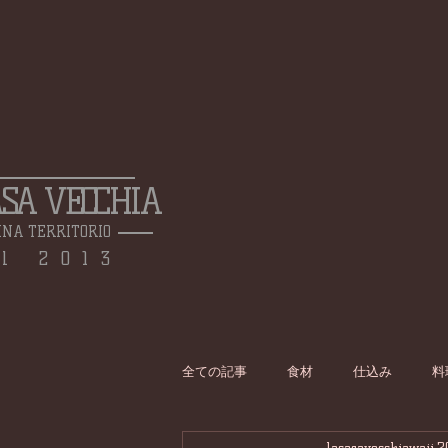
ASA VECCHIA
INA TERRITORIO
l 2013
全ての記事
食材
仕込み
料