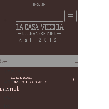
ENGLISH
LA CASA VECCHIA
CUCINA TERRITORIO
dal 2013
記事
全ての記事
lacasavecchiawaji
全ての記事
2015年8月14日
読了時間: 1分
cannoli
食材
仕込み
料理