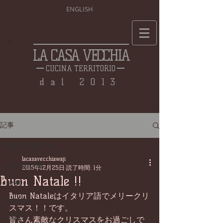
ENGLISH
LA CASA VECCHIA
CUCINA TERRITORIO
dal 2013
記事
全ての記事
lacasavecchiawaji
全ての記事
2015年12月25日
読了時間: 1分
Buon Natale !!
食材
Buon Nataleはイタリア語でメリークリ
仕込み
スマス！！です。 
料理
皆さん素敵なクリスマスをお過ごしで