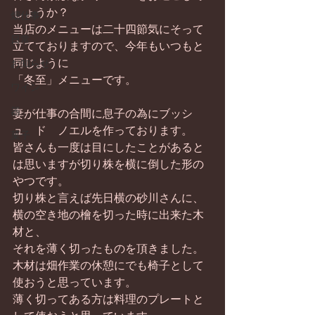
しょうか？ 
畑仕事
当店のメニューは二十四節気にそって
日常
立てておりますので、今年もいつもと
同じように 
お知らせ
「冬至」メニューです。 
ワイン
器
妻が仕事の合間に息子の為にブッシ
ュ　ド　ノエルを作っております。 
菓子
皆さんも一度は目にしたことがあると
は思いますが切り株を横に倒した形の
やつです。 
切り株と言えば先日横の砂川さんに、
横の空き地の檜を切った時に出来た木
材と、 
それを薄く切ったものを頂きました。 
木材は畑作業の休憩にでも椅子として
使おうと思っています。 
薄く切ってある方は料理のプレートと