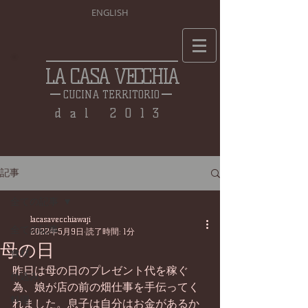
ENGLISH
LA CASA VECCHIA
CUCINA TERRITORIO
dal 2013
記事
全ての記事
lacasavecchiawaji
全ての記事
2022年5月9日
読了時間: 1分
母の日
食材
昨日は母の日のプレゼント代を稼ぐ
仕込み
為、娘が店の前の畑仕事を手伝ってく
料理
れました。息子は自分はお金があるか