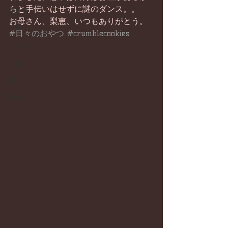
らと手伝いはせずに謎のダンス。。
畑仕事
お母さん、梨恵、いつもありがとう。
日常
#日々のおやつ
#crumblecookies
お知らせ
ワイン
器
菓子