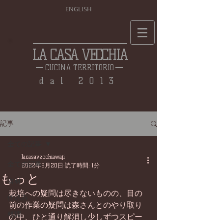
ENGLISH
LA CASA VECCHIA
CUCINA TERRITORIO
dal 2013
記事
全ての記事
lacasavecchiawaji
全ての記事
2022年8月20日
読了時間: 1分
もっと
食材
栽培への疑問は尽きないものの、目の
仕込み
前の作業の疑問は森さんとのやり取り
料理
の中、ひと通り解消し少しずつスピー