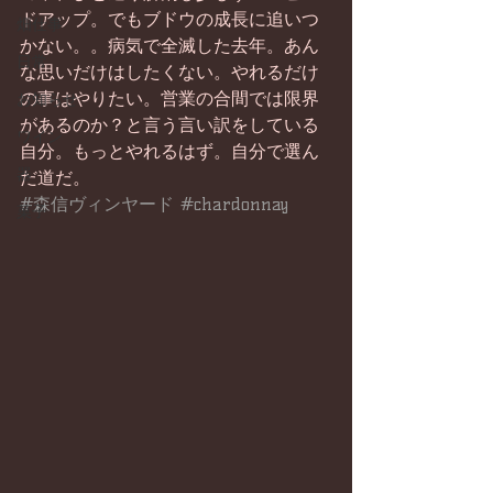
ドアップ。でもブドウの成長に追いつ
畑仕事
かない。。病気で全滅した去年。あん
日常
な思いだけはしたくない。やれるだけ
の事はやりたい。営業の合間では限界
お知らせ
があるのか？と言う言い訳をしている
ワイン
自分。もっとやれるはず。自分で選ん
器
だ道だ。
#森信ヴィンヤード
#chardonnay
菓子