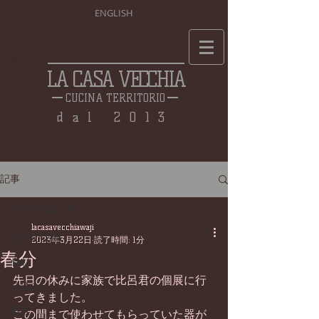
ENGLISH
LA CASA VECCHIA
CUCINA TERRITORIO
dal 2013
記事
全ての記事
lacasavecchiawaji
全ての記事
2023年3月22日
読了時間: 1分
春分
食材
先日の休みに家族で比呂君の個展に行
仕込み
ってきました。
料理
この間まで使わせてもらっていた器が