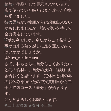
整然と作品として展示されていると、
畑仕事
店で使っていた時とはまた違った印象
日常
を受けました。
彼の柔らかい物腰からは想像出来ない
お知らせ
かもしれませんが、強い想いを持って
ワイン
全力疾走しています。
器
17歳の今でしか、今だからこそ発する
事が出来る熱を感じに足を運んでみて
菓子
はいかがでしょうか。
@hiro_nisihimura 
さて、私もさらに自分らしくありたい
と島の食材に、自分の技術、経験に向
き合おうと思います。定休日と畑の為
のお休みを頂いたので実質明日から二
十四節気コース「春分」が始まりま
す。
どうぞよろしくお願いします。
#二十四節気
#春分
#土筆